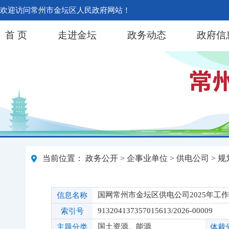
欢迎访问常州市金坛区人民政府网站！
首 页
走进金坛
政务动态
政府信
当前位置：
政务公开
>
企事业单位
>
供电公司
>
规
国网常州市金坛区供电公司2025年工
信息名称
913204137357015613/2026-00009
索引号
国土资源、能源
主题分类
体裁