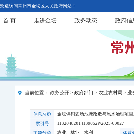
欢迎访问常州市金坛区人民政府网站！
首 页
走进金坛
政务动态
政府信
当前位置：
政务公开
>
政府部门
>
农业农村局
>
业
金坛供销农场池塘改造与尾水治理项目
信息名称
11320482014139062P/2025-00027
索引号
农业、林业、水利
主题分类
体裁