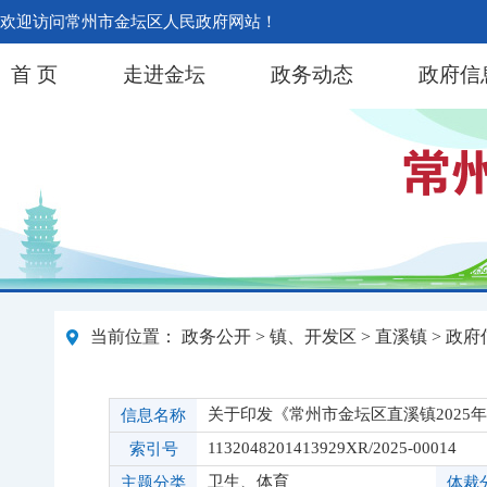
欢迎访问常州市金坛区人民政府网站！
首 页
走进金坛
政务动态
政府信
当前位置：
政务公开
>
镇、开发区
>
直溪镇
>
政府
关于印发《常州市金坛区直溪镇2025
信息名称
1132048201413929XR/2025-00014
索引号
卫生、体育
主题分类
体裁