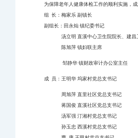
为保障老年人健康体检工作的顺利实施，成
组
长：梅家乐
副镇长
副组长：田永灿
镇纪委书记
汤立明
直溪中心卫生院院长
、建昌
陈旭萍
镇妇联主席
邹静华 镇财政审计办公室主任
成
员：王明华
坞家村党总支书记
周旭萍
直里社区党总支书记
蒋国俊
直溪社区党总支书记
汤军强
汀湘村党总支书记
孙玉忠
西溪村党总支书记
曹
康
王甲村党总支书记