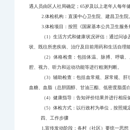
遇人员由区人社局确定；
65
岁及以上老年人每年
2
.体检机构：直溪中心卫生院、建昌卫生院
3
.体检项目：按照《国家基本公共卫生服
（
1
）生活方式和健康状况评估：通过问诊
状、既往所患疾病、治疗及目前用药和生活自理
（
2
）体格检查：包括体温、脉搏、呼吸、
腔、视力、听力和运动功能等进行粗测判断。
（
3
）辅助检查：包括血常规、尿常规、肝
血糖、血脂（总胆固醇、甘油三酯、低密度脂蛋
（
4
）健康指导：告知评价结果并进行相应
（
5
）体检方式：以行政村为单位，按照规
四、工作步骤
1
.宣传发动阶段：各村（社区）要统一思