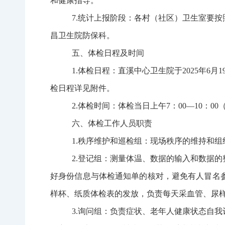
和健康指导。
7
.统计上报阶段：各村（社区）卫生室要
昌卫生院防保科。
五、体检日程及时间
1
.体检日程：直溪中心卫生院于
2025
年
6
月
1
检日程详见附件。
2
.体检时间：体检当日上午
7
：
00
—
10
：
00
六、体检工作人员职责
1
.秩序维护和巡检组：现场秩序的维持和
2
.登记组：测量体温、数据的输入和数据
好身份信息与体检通知单的核对，避免有人冒名
样杯、纸质体检表的发放，负责每天采血管、尿
3
.询问组：负责症状、老年人健康状态自