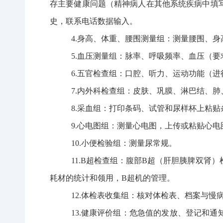
存主要健康问题（精神病人在其他系统疾病中填
史，联系电话数据输入。
4
.身高、体重、腰围测量组：测量腰围、
5
.血压测量组：脉率、呼吸频率、血压（
6
.五官检查组：口腔、听力、运动功能（进
7
.内外科检查组：皮肤、巩膜、淋巴结、
8
.采血组：打印条码、试管和尿样杯上粘
9
.心电图组：测量心电图，上传或粘贴心
10
.小便检验组：测量尿常规。
11
.
B
超检查组：腹部
B
超（肝胆胰脾双肾）
耗材的统计和领用，
B
超机的管理。
12
.体检表收集组：核对体检表、档案与慢
13
.健康评价组：危急值的发放、登记和通