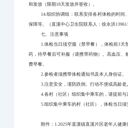
和发放（限期
18
天发放并签收）。
14
.组织协调组：联系安排各村体检的时间
保障等。（直溪中心卫生院联系人：徐永洪
13961
七、注意事项
1.
体检当日须空腹（禁早餐），体检前
3
天
药，待早餐后可补服（请携带药物）。高血压、
费早餐。
2.
参检者须携带体检通知书及本人身份证。
3.
注意安全，谨防跌倒。行动不便或高龄老
4.
各村（社区）组织集中乘车的，请提前与
5.
组织集中乘车的村（社区），体检当日须
附件：
1
.
2025
年直溪镇直溪片区老年人健康