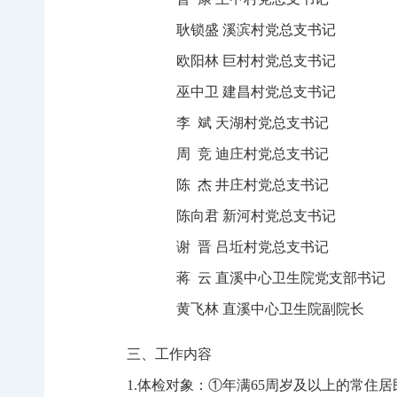
耿锁盛
溪滨村党总支书记
欧阳林
巨村村党总支书记
巫中卫
建昌村党总支书记
李
斌
天湖村党总支书记
周
竞
迪庄村党总支书记
陈
杰
井庄村党总支书记
陈向君
新河村党总支书记
谢
晋
吕坵村党总支书记
蒋
云
直溪中心卫生院党支部书记
黄飞林
直溪中心卫生院副院长
三、工作内容
1
.体检对象：①年满
65
周岁及以上的常住居