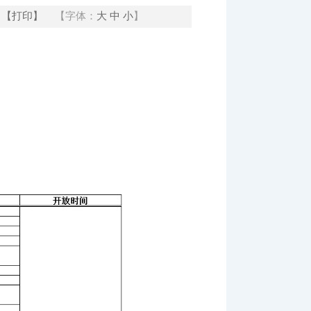
【打印】
【字体：
大
中
小
】