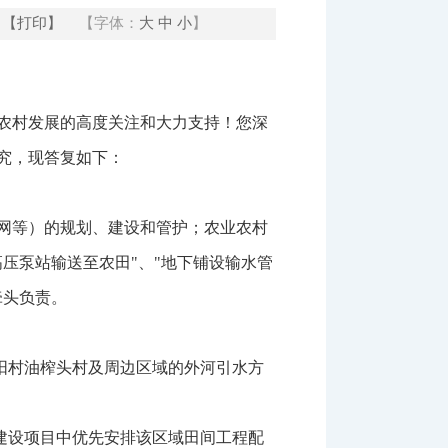
【打印】
【字体：
大
中
小
】
农村发展的高度关注和大力支持！您深
究，现答复如下：
网等）的规划、建设和管护；农业农村
压泵站输送至农田"、"地下铺设输水管
牵头负责。
阳村油榨头村及周边区域的外河引水方
建设项目中优先安排该区域田间工程配