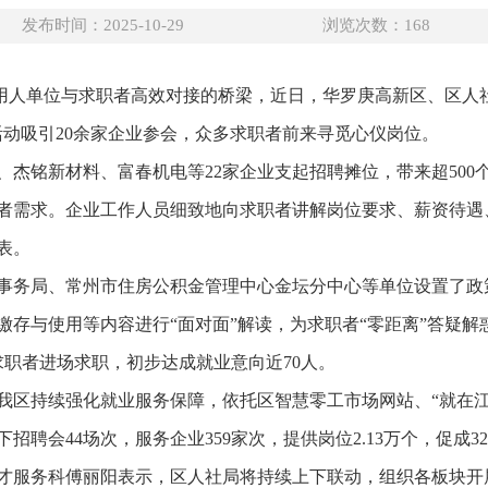
发布时间：2025-10-29
浏览次数：
168
搭建用人单位与求职者高效对接的桥梁，近日，华罗庚高新区、区人
。活动吸引20余家企业参会，众多求职者前来寻觅心仪岗位。
、杰铭新材料、富春机电等22家企业支起招聘摊位，带来超500
者需求。企业工作人员细致地向求职者讲解岗位要求、薪资待遇
表。
事务局、常州市住房公积金管理中心金坛分中心等单位设置了政
存与使用等内容进行“面对面”解读，为求职者“零距离”答疑解
求职者进场求职，初步达成就业意向近70人。
我区持续强化就业服务保障，依托区智慧零工市场网站、“就在江
聘会44场次，服务企业359家次，提供岗位2.13万个，促成3
才服务科傅丽阳表示，区人社局将持续上下联动，组织各板块开