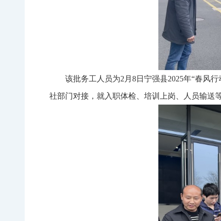
该批务工人员为
2
月
8
日宁强县
2025
年“春风
社部门对接，就入职体检、培训上岗、人员输送