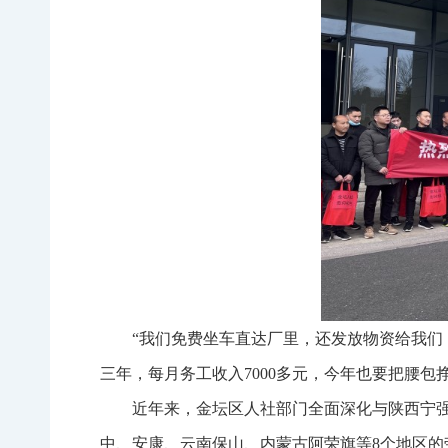
“我们免费坐车直达厂里，还发放物资给我们
三年，每月务工收入
7000
多元，今年也要把腰包挣
近年来，金坛区人社部门全面深化与陕西宁强
中、安康、云南保山、内蒙古阿荣旗等
8
个地区的