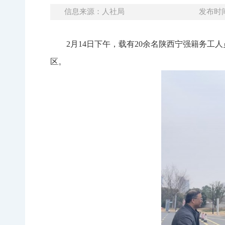
信息来源：人社局
发布时间：
2月
14
日下午，载有
20
余名陕西宁强籍务工人
区。