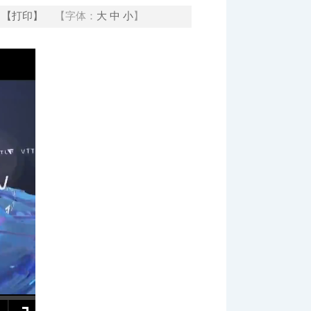
【打印】
【字体：
大
中
小
】