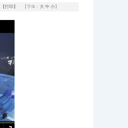
【打印】
【字体：
大
中
小
】