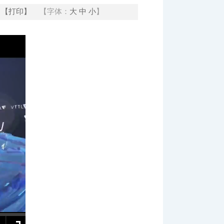
【打印】
【字体：
大
中
小
】