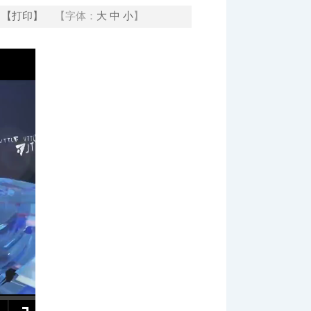
【打印】
【字体：
大
中
小
】