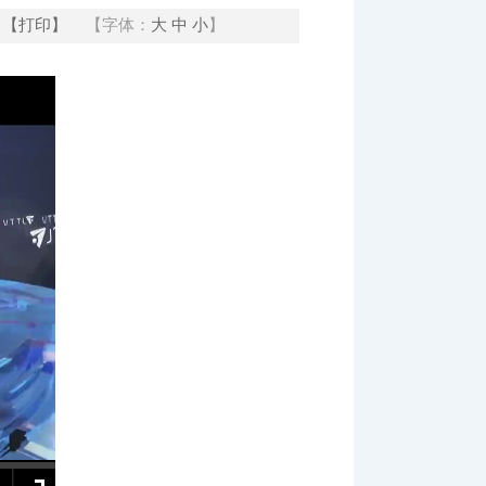
【打印】
【字体：
大
中
小
】