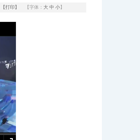
【打印】
【字体：
大
中
小
】