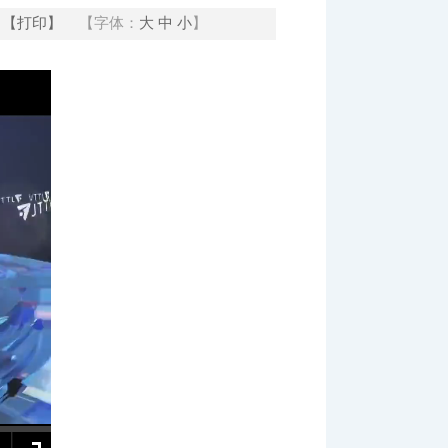
【打印】
【字体：
大
中
小
】