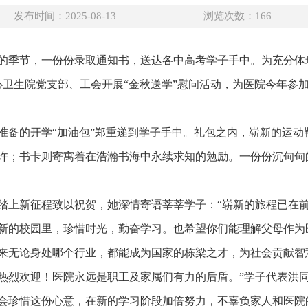
发布时间：2025-08-13
浏览次数：
166
的季节，一份份录取通知书，送达各中高考学子手中。为充分体
中心卫生院党支部、工会开展“金秋送学”慰问活动，为医院今年参
准备的开学“加油包”郑重递到学子手中。礼包之内，崭新的运动
许；书卡则寄寓着在浩瀚书海中永续求知的勉励。一份份沉甸甸
踏上新征程致以祝贺，她深情寄语莘莘学子：“崭新的旅程已在
新的校园里，珍惜时光，勤奋学习。也希望你们能理解父母作为
来无论身处哪个行业，都能成为国家的栋梁之才，为社会贡献智
热烈欢迎！医院永远是职工及家属们有力的后盾。”学子代表洪同学
会珍惜这份心意，在新的学习阶段加倍努力，不辜负家人和医院