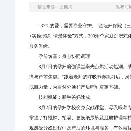
信息来源：卫健局
发布时间：
“37℃的爱，需要专业守护。”金坛妇保院（三
+实操演练+情景体验”方式，200余个家庭沉浸
服务升级。
孕前筑基：身心协同调理
8月1日的孕妇瑜伽课堂率先点燃活动热潮。
痛与产前焦虑。“跟着老师的呼吸节奏练习后，身
底肌力量，为自然分娩和产后哺乳奠定基础。
技能赋能：新手爸妈速成
8月2日的孕妇学校变身实战课堂。母乳喂养
掌握了打襁褓、拍嗝、更换纸尿裤及肚脐护理等核
观感受分娩过程中及产后的环境与服务，有效减