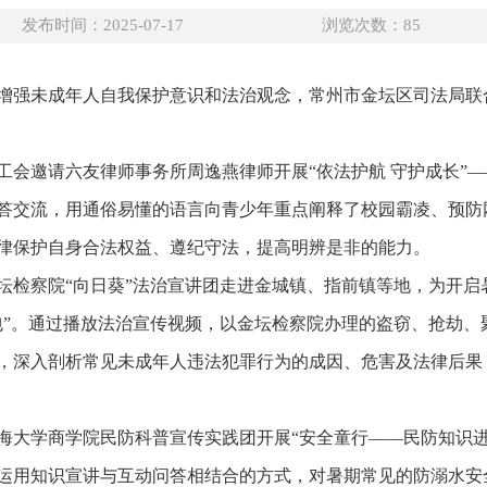
发布时间：2025-07-17
浏览次数：
85
增强未成年人自我保护意识和法治观念，常州市金坛区司法局联
工会邀请六友律师事务所周逸燕律师开展“依法护航 守护成长”
答交流，用通俗易懂的语言向青少年重点阐释了校园霸凌、预防
律保护自身合法权益、遵纪守法，提高明辨是非的能力。
坛检察院“向日葵”法治宣讲团走进金城镇、指前镇等地，为开启
包”。通过播放法治宣传视频，以金坛检察院办理的盗窃、抢劫、
，深入剖析常见未成年人违法犯罪行为的成因、危害及法律后果，
海大学商学院民防科普宣传实践团开展“安全童行——民防知识进
运用知识宣讲与互动问答相结合的方式，对暑期常见的防溺水安