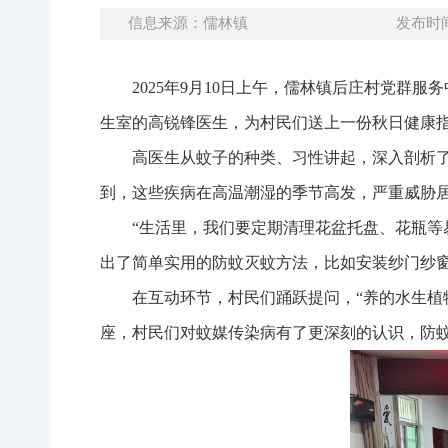
信息来源：儒林镇
发布时间：
2025年9月10日上午，儒林镇后庄村党
生室的高锐锋医生，为村民们送上一份秋日健康
高医生从蚊子的种类、习性讲起，深入剖析
到，这些疾病在高温潮湿的季节高发，严重威胁
“生活里，我们要定期清理花盆托盘、花瓶等
出了简单实用的防蚊灭蚊方法，比如安装纱门纱
在互动环节，村民们踊跃提问，“养的水生植
座，村民们对蚊媒传染病有了更深刻的认识，防