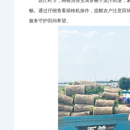
农忙时节，网格员张玉涛穿梭于泥泞田埂，
畅。通过仔细查看插秧机操作，提醒农户注意田
服务守护田间希望。