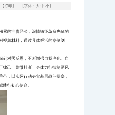
【打印】
【字体：
大
中
小
】
积累的宝贵经验，深情缅怀革命先辈的
例视频材料，通过具体鲜活的案例剖
深刻对照反思，不断增强自我净化、自
于律己、防微杜渐，身体力行抵制歪风
垂范，以实际行动夯实基层战斗堡垒，
感践行初心使命。