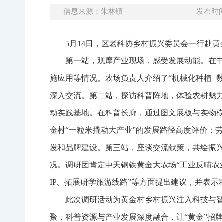
信息来源：朱林镇
发布时间：
5月14日，区老科协乡村振兴委员会一行赴
第一站，观摩产业现场，感受发展动能。在
施应用等情况。农场负责人介绍了“机械化种植+
深入交流。第二站，探访科普阵地，体验农耕魅
动实践基地。在科普长廊，通过图文展板与实物
金村“一粒米撬动大产业”的发展路径高度评价；劳
发和品牌建设。第三站，座谈交流献策，共绘振
况。调研团肯定中天钢铁黄金大农场“工业反哺农
IP、拓展研学旅游线路”等方面提出建议，并表
此次调研活动为黄金村乡村振兴注入科技与智
聚，科普资源与产业发展深度融合，让“黄金”招