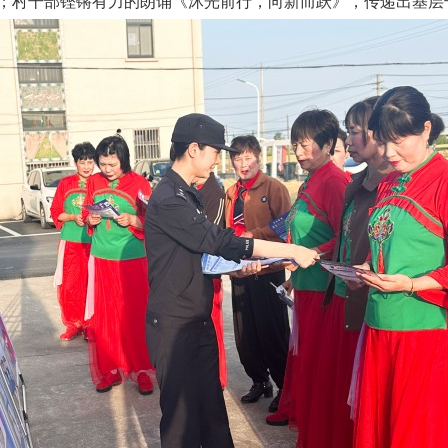
；村干部铿锵有力的朗诵《沐光前行，向新而跃》，传递出基层