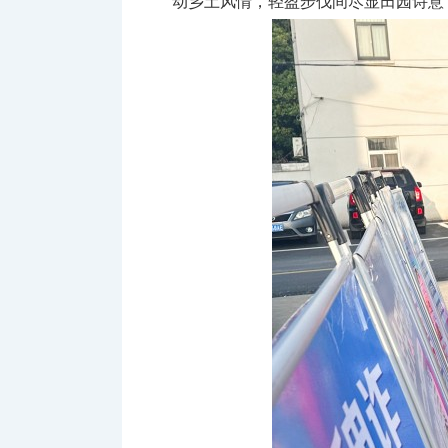
动乡土风情，轻盈步伐间尽显田园诗意