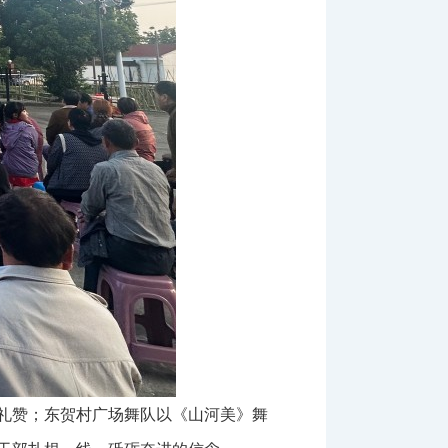
礼赞；东贺村广场舞队以《山河美》舞