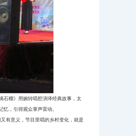
摘石榴》用婉转唱腔演绎经典故事，太
记忆，引得观众掌声雷动。
闹又有意义，节目里唱的乡村变化，就是