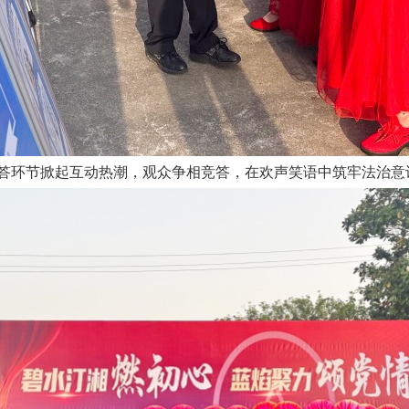
答环节掀起互动热潮，观众争相竞答，在欢声笑语中筑牢法治意