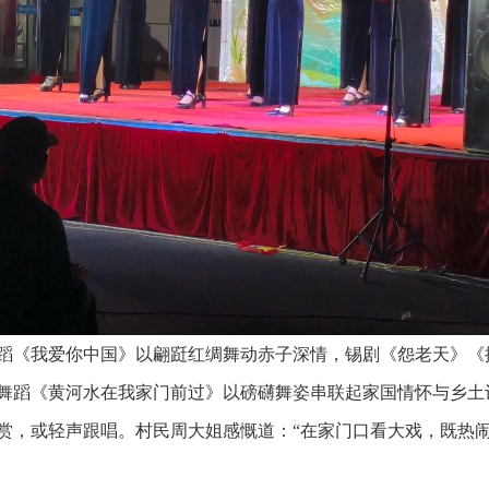
蹈《我爱你中国》以翩跹红绸舞动赤子深情，锡剧《怨老天》《
舞蹈《黄河水在我家门前过》以磅礴舞姿串联起家国情怀与乡土
赏，或轻声跟唱。村民周大姐感慨道：“在家门口看大戏，既热