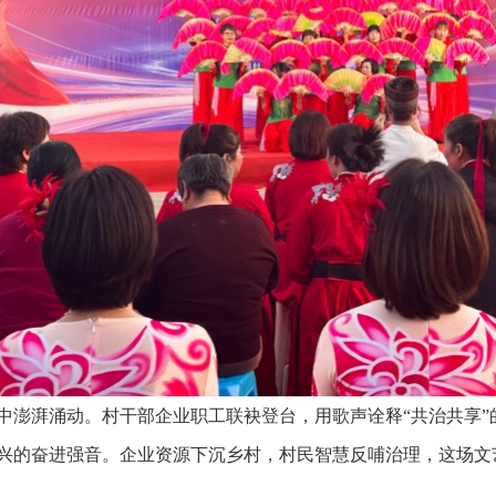
中澎湃涌动。村干部企业职工联袂登台，用歌声诠释“共治共享”
兴的奋进强音。企业资源下沉乡村，村民智慧反哺治理，这场文