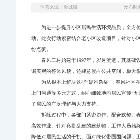
信息来源：金城镇
发布时间：
为进一步提升小区居民生活环境品质，全方位
动。此次行动紧密结合老小区改造项目，针对小
纷点赞。
春风二村始建于1997年，岁月流逝，其基
谐美观的整体风貌，还肆意侵占公共空间，极大
为从根本上解决这些“疑难杂症”，春风社区
上门沟通等多元方式，耐心细致地向居民宣传“五
了居民的广泛理解与大力支持。
拆除过程中，各部门紧密协作、配合默契。
高效作业。针对私搭乱建的建筑物，工作人员始
降低对居民生活的干扰。面对绿化带圈围问题，