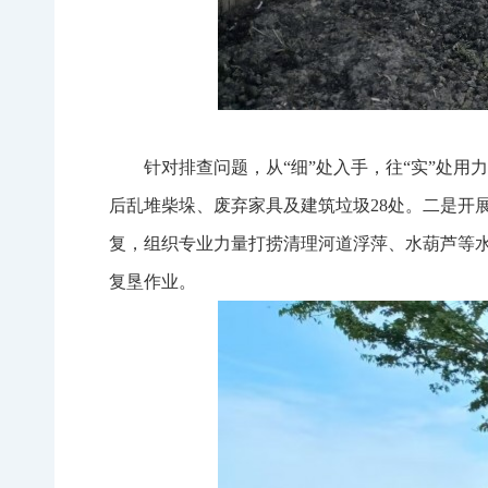
针对排查问题，从“细”处入手，往“实”处
后乱堆柴垛、废弃家具及建筑垃圾28处。二是开
复，组织专业力量打捞清理河道浮萍、水葫芦等
复垦作业。