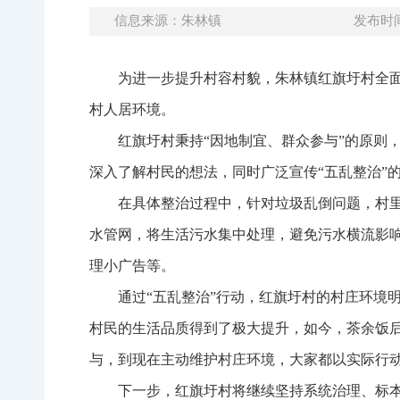
信息来源：朱林镇
发布时间：
为进一步提升村容村貌，朱林镇红旗圩村全面
村人居环境。
红旗圩村秉持“因地制宜、群众参与”的原则
深入了解村民的想法，同时广泛宣传“五乱
整
治
”
在具体整治过程中，针对垃圾乱倒问题，村
水管网，将生活污水集中处理，避免污水横流影
理小广告等。
通过“五乱整治”行动，红旗圩村的村庄环境
村民的生活品质得到了极大提升，如今，茶余饭
与，到现在主动维护村庄环境，大家都以实际行
下一步，红旗圩村将继续坚持系统治理、标本