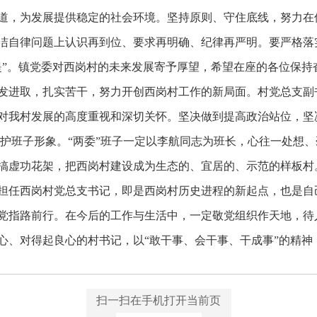
道，为发展提供稳定的社会环境。坚持原则、守住底线，努力在
洁自律问题上认识再到位、要求再明确、纪律再严明。要严格落实
堤”。镇党委对西岗村的未来发展寄予厚望，希望在座的各位保持
发进取，扎实苦干，努力开创西岗村工作的新局面。村党总支副
对我村发展的高度重视和深切关怀。坚决做到提高政治站位，坚
维护班子形象。“两委”班子一定以李航同志为班长，心往一处想
搞虚功花架，把西岗村建设成为生态的、宜居的、示范的样板村
担任西岗村党总支书记，即是西岗村历史进程的新起点，也是自
党指路前行。在今后的工作与生活中，一定敬党组织作天地，待
心、对得起良心的村书记，以“敢干事、会干事、干成事”的精神
扫一扫在手机打开当前页