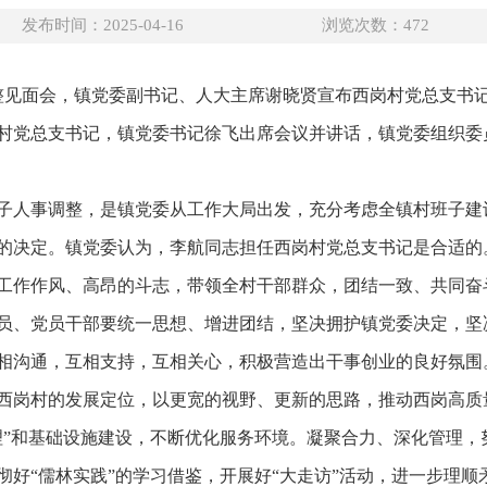
发布时间：2025-04-16
浏览次数：
472
调整见面会，镇党委副书记、人大主席谢晓贤宣布西岗村党总支书
村党总支书记，镇党委书记徐飞出席会议并讲话，镇党委组织委
子人事调整，是镇党委从工作大局出发，充分考虑全镇村班子建
的决定。镇党委认为，李航同志担任西岗村党总支书记是合适的
工作作风、高昂的斗志，带领全村干部群众，团结一致、共同奋
员、党员干部要统一思想、增进团结，坚决拥护镇党委决定，坚
相沟通，互相支持，互相关心，积极营造出干事创业的良好氛围
西岗村的发展定位，以更宽的视野、更新的思路，推动西岗高质
理”和基础设施建设，不断优化服务环境。凝聚合力、深化管理，
彻好“儒林实践”的学习借鉴，开展好“大走访”活动，进一步理