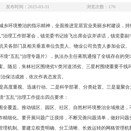
发布时间：2025-03-31
浏览次数：
170
城乡环境整治的指示精神，全面推进宜居宜业美丽乡村建设，持续
乱”治理工作部署会，镇党委书记徐飞出席会议并讲话，镇党委副
机关各部门及相关垂直单位负责人、物业公司负责人参加会议。
环境“五乱”治理专题片》，执法办主任蒋凯通报了全镇存在的突
方案。随后，朱林社区围绕劣V类河道消劣、三星村围绕重要干线
整治保洁成效，依次作表态发言。
是高度重视、迅速行动。二是科学部署、分类处置。三是凝聚合
境“五乱”治理工作提出四点要求：
范围全覆盖。推动镇区、园区、社区、自然村环境整治全域推进，
工作精细化。要开展问题广泛摸排，不断完善问题清单，做好问题
化管理机制。要建立权责明确、分工清晰、长效运转的网格管理机