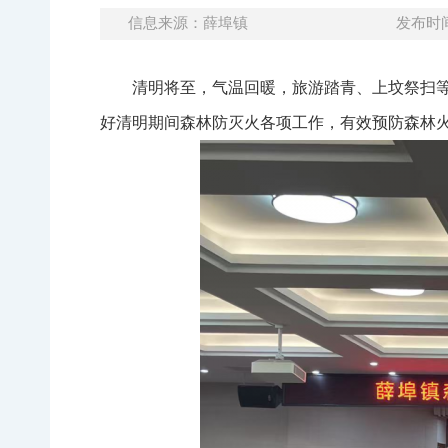
信息来源：薛埠镇
发布时间：
清明将至，气温回暖，旅游踏青、上坟祭扫
好清明期间森林防灭火各项工作，有效预防森林