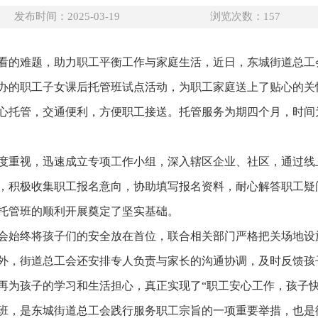
发布时间：2025-03-19
浏览次数：
157
看的难题，助力职工平衡工作与家庭生活，近日，东城街道总工
办的职工子女课后托管班试点活动，为职工家庭送上了贴心的关
心托管，交通便利，方便职工接送。托管服务为期四个月，时间
度重视，迅速成立专项工作小组，深入辖区企业、社区，通过线
，积极收集职工报名意向，协助填写报名资料，耐心解答职工疑
托管班的顺利开展奠定了坚实基础。
会始终将孩子们的安全放在首位，联合相关部门严格把关场地设
外，街道总工会还安排专人负责与家长的沟通协调，及时反馈孩
再为孩子的学习和生活担心，真正实现了“职工安心工作，孩子快
班，是东城街道总工会践行服务职工宗旨的一项重要举措，也是