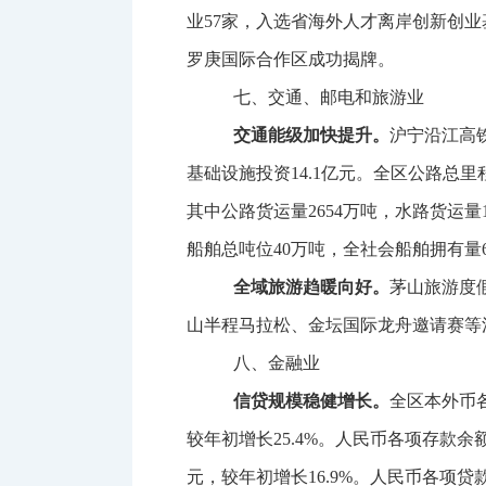
业
57
家，入选省海外人才离岸创新创业
罗庚国际合作区成功揭牌。
七、交通、邮电和旅游业
交通能级加快提升。
沪宁沿江高
基础设施投资
14.1
亿元。全区公路总里
其中公路货运量
2654
万吨，水路货运量
船舶总吨位
40
万吨，全社会船舶拥有量
全域旅游趋暖向好。
茅山旅游度
山半程马拉松、金坛国际龙舟邀请赛等
八、金融业
信贷规模稳健增长。
全区本外币
较年初增长
25.4%
。人民币各项存款余
元，较年初增长
16.9%
。人民币各项贷