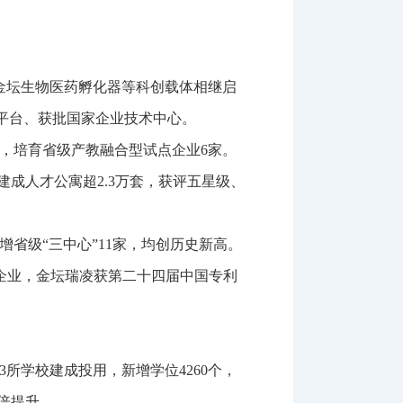
金坛生物医药孵化器等科创载体相继启
新平台、获批国家企业技术中心。
，培育省级产教融合型试点企业
6
家。
建成人才公寓超
2.3
万套，获评五星级、
增省级“三中心”
11
家，均创历史新高。
企业，金坛瑞凌获第二十四届中国专利
3
所学校建成投用，新增学位
4260
个，
倍提升。