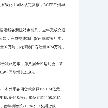
过省级化工园区认定复核，
RCEP
常州华
居沿线各新建站点前列。全年完成交通
人次；完成交通部门货运量
3976
万吨，
量
97
万吨，内河港口吞吐量
1024
万吨，
爆金秋旅游季，第八届全民运动会、茅
019
年同期增长
21.9%
。
%
；本外币各项贷款余额
1991.74
亿元，
年初增长
18.9%
；单位存款
1158.05
亿
，较年初增长
21.3%
；中长期贷款