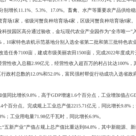
分别增长
11.1%
、
5.3%
、
17.0%
。畜禽、水产等重要农产品供给稳
繁育场
1
家，省级河蟹良种培育场
4
家，区级河蟹良种培育场
9
家。
业科技园区高分通过验收，金坛现代农业产业园作为
“全市唯一
%
，
10
家特色农机示范基地分别入选全省第二批和第三批特色农
改造任务
7100
亩，建成市级美丽农田
1500
亩，完成
2022
年度成片
经营性收入总额
2.99
亿元，经营性收入超百万的村占比达
100%
，
区行政村总数的
12.0%
和
52.0%
，富民强村帮促行动成功入选省政
加值同比增长
9.8%
，高于
GDP
增速
1.6
个百分点，工业增加值占
G
.4
个百分点。完成规上工业总产值
2215.71
亿元，同比增长
9.8%
；
.8%
；工业用电量
71.98
亿千瓦时，同比增长
6.9%
。
上
“五新产业”产值占规上总产值比重达到
84.8%
，
其中新能源、新