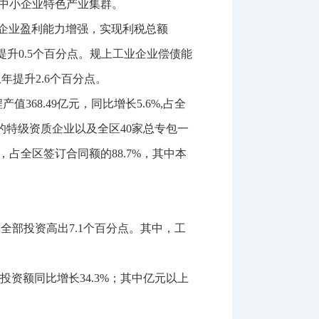
中小企业特色产业集群。
企业盈利能力增强，实现利税总额
提升
0.5
个百分点。规上工业企业偿债能
上年提升
2.6
个百分点。
程产值
368.49
亿元，同比增长
5.6%
,
占全
的特级资质企业以及全区
40
家总专包一
，占全区签订合同额的
88.7%
，其中本
比全部投资高出
7.1
个百分点。其中，工
投资额同比增长
34.3%
；其中亿元以上