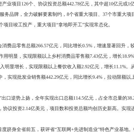
进产业项目
126
个、协议投资总额
442.78
亿元，其中超
10
亿元或
1
目服务品牌，全力破解要素制约，
8
个省重大项目、
37
个市重大项
个项目竣工投产，重大项目“拿地即开工”实现常态化。
会消费品零售总额
266.57
亿元，同比增长
0.5%
，增速显著回升，
作用明显，实现限额以上乡村消费品零售额
7.43
亿元，增长
18.9
入明显增长，实现限额以上餐饮收入额
2.92
亿元，增长
11.1%
。
中，实现批发业销售额
442.29
亿元，同比增长
9.4%
，拉动限额以
样”出口逆势上扬，全年实现出口总额
114.5
亿元，占全市总量的
38
，协议投资
2.14
亿美元，项目数和投资总额均创历史新高。实现
首度跻身全省前五，获评省
“互联网
+
先进制造业”特色产业基地