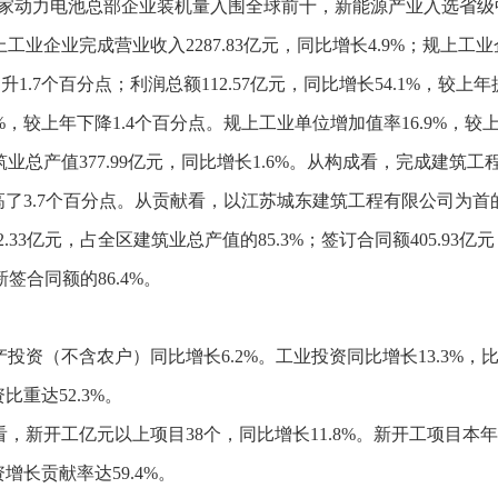
家动力电池总部企业装机量入围全球前十，新能源产业入选省级
上工业企业完成营业收入
2287.83
亿元，同比增长
4.9%
；规上工业
提升
1.7
个百分点；利润总额
112.57
亿元，同比增长
54.1%
，较上年
%
，较上年下降
1.4
个百分点。规上工业单位增加值率
16.9%
，较
筑业总产值
377.99
亿元，同比增长
1.6%
。从构成看，完成建筑工
高了
3.7
个百分点。从贡献看，以江苏城东建筑工程有限公司为首
2.33
亿元，占全区建筑业总产值的
85.3%
；签订合同额
405.93
亿元
新签合同额的
86.4%
。
产投资（不含农户）同比增长
6.2%
。工业投资同比增长
13.3%
，
资比重达
52.3%
。
看，新开工亿元以上项目
38
个，同比增长
11.8%
。新开工项目本年
资增长贡献率达
59.4%
。