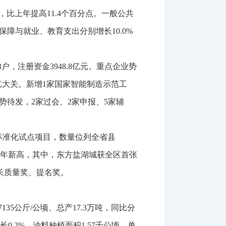
，比上年提高
11.4
个百分点。一般公共
保障与就业、教育支出分别增长
10.0%
3
户，注册资金
3948.8
亿元。重点企业势
亿大关。新增
1
家国家智能制造示范工
势待发，
2
家过会、
2
家申报、
5
家辅
标准化试点项目，数量位列全省县
年新高，其中，东方盐湖城获全区首张
长质量奖、提名奖。
7135
公斤
/
公顷、总产
17.3
万吨，同比分
长
0.2%
。油料种植面积
1.57
千公顷、单