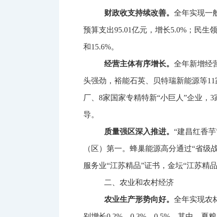
财政收支持续改善。
全年实现一
预算支出
95.01
亿元，增长
5.0%
；民生
和
15.6%
。
经营主体有序增长。
全年新增经
头强劲，裕能石英、贝特瑞新能源等
11
厂、
8
家国家专精特新“小巨人”企业，
3
导。
质量强区深入推进。
“建昌红香
（区）第一。蜂巢能源高分通过“省级战
服务业“江苏精品”证书，金坛“江苏精
二、农业和农村经济
农业生产形势向好。
全年实现农
别增长
0.2%
、
0.3%
、
0.5%
。其中，夏粮