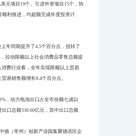
亿美元项目
19
个。引进外资项目
15
个，协
目顺利推进，均超额完成年度投资计
较上年同期提升了
4.5
个百分点，扭转了
%
，拉动限额以上社会消费品零售总额提
从消费行业看，全年实现限额以上贸易
上贸易销售额增长
8.4
个百分点。
.2%
，动力电池出口占全市份额七成以
进出口总额
338.60
亿元，其中出口总额
。中德（常州）创新产业园集聚德语区企