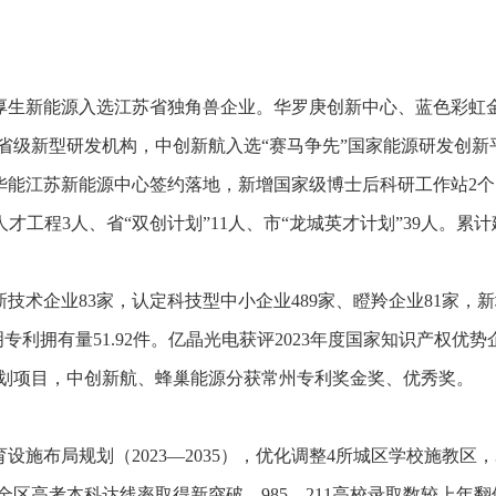
厚生新能源入选江苏省独角兽企业。华罗庚创新中心、蓝色彩虹
省级新型研发机构，中创新航入选
“赛马争先”国家能源研发创
华能江苏新能源中心签约落地，新增国家级博士后科研工作站
2
个
人才工程
3
人、省“双创计划”
11
人、市“龙城英才计划”
39
人。累计
新技术企业
83
家，认定科技型中小企业
489
家、瞪羚企业
81
家，新
明专利拥有量
51.92
件。亿晶光电获评
2023
年度国家知识产权优势
划项目，中创新航、蜂巢能源分获常州专利奖金奖、优秀奖。
育设施布局规划（
2023
—
2035
），优化调整
4
所城区学校施教区，
全区高考本科达线率取得新突破，
985
、
211
高校录取数较上年翻