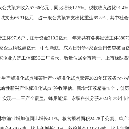
般公共预算收入
57.66
亿元，同比增长
12.5%
。税收收入占比
91.4%
领域支出
66.31
亿元，占一般公共预算支出比重达
69.8%
，其中社会
营主体
9716
户，注册资金
210.2
亿元；年末共有各类经营主体
8807
家企业纳税超亿元，中创新航、东方日升等
4
家企业销售突破百
家企业入选工信部
5G
工厂名录、数量位居全市第一。上市梯队蓄
芋”生产标准化试点和茶叶产业标准化试点获评
2023
年江苏省农业
略性新兴产业标准化试点”验收评估。新增“江苏精品”
8
个，创历
品”实现一二三产全覆盖。蜂巢能源、永臻科技分获
2023
年常州市
林牧渔业增加值同比增长
4.1%
。粮食播种面积
24.28
千公顷、单产
总产
4.39
万吨，比上年增长
1.1%
，秋粮总产
12.93
万吨，比上年增