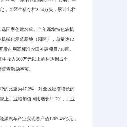
定，全区生猪存栏
2.54
万头，累计出栏
”入选国家创建名单。全年新增特色农机
业机械化示范基地（园区），总量达
12
开发占用高标准农田补建项目
710
亩。
其中收入
500
万元以上的村达到
12
个、
府督查激励事项。
DP
的比重为
47.2%
，对全区经济增长的
规上工业增加值同比增长
11.7%
，工业
能源汽车产业实现总产值
1265.45
亿元，