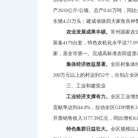
产
2610
公斤
/
公顷、总产
0.41
万吨，同比
生猪
4.21
万头；建成省级四大家鱼良种
农业发展成果丰硕。
常州国家农
装备
4179
台套，特色农机化水平达
77.0
家，居全市第一。完成高标准农田提质
集体经济
效益显著。
全区村集体
200
万元以上的村达到
52
个，分别占全
三、工业和建筑业
工业经济支撑有力。
全区工业增
贡献率达到
44.0%
，拉动全区
GDP
增长
3
开票销售收入
3177.39
亿元，同比增长
8
特色集群日益壮大。
全区规模以