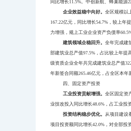
同比增长
11.5%
。中创新航、蜂巢能源
2
企业效益稳中向好。
全区规模以
167.22
亿元，同比增长
54.7%
，较上年
力增强，规上工业企业资产负债率
60.5
建筑领域企稳回升。
全年完成建
部建筑业总产值
97.5%
，占比较上年提
级资质企业全年共完成建筑业总产值
32
年新签合同额
265.46
亿元，占全区本年
四、固定资产投资
工业投资贡献增强。
全区固定资
业技改投入同比增长
48.6%
，占工业投
投资结构稳步优化。
从项目建设
项目投资额同比增长
42.0%
，对全部投