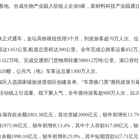
基地。合成生物产业园入驻链上企业
9
家，新材料科技产业园通
铁正式通车，金坛高铁枢纽投用
3
个月，到发旅客超
70
万人次、位
程达
1163
公里
,
航道总里程达
300
公里。全年完成公路客运量
452
万
1322
万吨。完成交通部门货物周转量
590012
万吨
/
公里。港口吞吐
620
艘，公共汽（电）车客运总量
1300
万人次。
假区入选国家级旅游度假区创建名单。
“车票换门票”惠民政策引
活动线上引流量、线下聚人气，全年接待游客超
900
万人次，比
2
各项存款余额
2003.38
亿元，首次突破
2000
亿元，较年初增长
11.7
额
1975.98
亿元，较年初增长
13.4%
，其中个人存款
817.88
亿元，较
款余额
1990.10
亿元，较年初增长
25.9%
，其中短期贷款
627.71
亿元