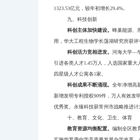
1323.53
亿元，较年初增长
29.4%
。
九、科技创新
科创主体加快建设。
蜂巢能源、
用，华大工程生物学长荡湖研究所获评
科创活力竞相迸发。
河海大学
—
引进各类人才
1.45
万人，入选国家重大
四星级人才公寓各
1
家。
科创成果不断涌现。
全年净增高
新增发明专利授权
909
件，万人有效发
优秀奖。永臻科技获常州市战略推进计
十、教育、文化、卫生、体育
教育资源均衡配置。
编制全区教
实施华罗庚中学高质量发展办学改革，