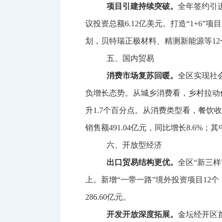
项目引建持续突破。
全年签约引
议投资总额
6.12
亿美元。打造“
1+6
”项
划，贝特瑞正极材料、精测新能源等
12
五、国内贸易
消费市场复苏回暖。
全区实现社
负增长态势。从城乡消费看，乡村拉动
升
1.7
个百分点。从消费类型看，餐饮收
销售额
491.04
亿元，同比增长
8.6%
；其
六、开放型经济
出口贸易结构更优。
全区
“新三
上。新增“一带一路”境外投资项目
12
个
286.60
亿元。
开发开放深度拓展。
金坛经开区