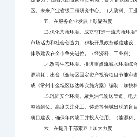
区、未来产业省级工程研究中心。（人防科、工
五、在服务企业发展上彰显温度
13.
优化营商环境。
成立
“打造一流营商环境
市场活力和社会创造力
。
积极开展政务诚信建设
体系建设
在全市
争先进位。
（经济科、工业科）
14.
改善生态环境。
推进
重点流域水环境综
源消耗，
出台《金坛区固定资产投资项目节能审
成《常州市金坛区碳达峰实施方案》编制，
加快
15.
巩固安全环境。
聚焦油气输送管道、电
整治到位。高度关注化工、铸造等领域出现的盲
项目建设，确保年内竣工并投入使用。（能源科
六、在提升干部素养上加大力度