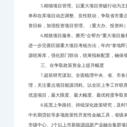
5.
精细项目管理。
以重大项目突破行动为主
单和在库
项目动态
调整
、良性联动，争取省市
重
资目标，加强投资项目管理。（重大办、投资科
6.
精致项目服务。
擦亮
“企帮办”
重大项目服
进一步完善区级重大项目考核办法
，年内“拿地即
源统筹库，
强化部门联动，
统筹指标配置，确保
三、在争取政策资金上提升幅度
7.
超前研究谋划。
全面梳理中央、省、市各
理
，
关注重点项目
能源消耗
。以全区上争工作联
优选项目，最大限度、最大幅度、最优程度争取
8.
拓宽上争路径。
持续
深
化政策研究，及时
中长期贷款等多项政策性开发性金融工具，省级
市级中心、
2
个以上市新能源战新产业融合集群项