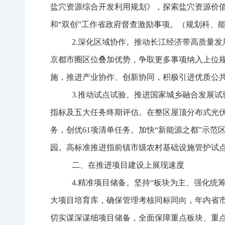
盐穴资源综合开发利用规划
》，探索盐穴资源价
和“双创”工作省政府督查激励事项。（规划科、
2.
深化区域协作。
推动长江经济带高质量发
京都市圈区位叠加优势，争取
更多事项
纳入上位
施，推进产业协作、创新协同，积极引进优质公
3.
推动试点试验。
推进国家城乡融合发展试
指标及五
大任务终期评估。在整
区
屋顶分布式光
务，创优
61
项清单任务。
加快“新能源之都”示范
园。高标准推进指前镇市级农村基础设施管护试
二、在推进项目建设上展现速度
4.
精准项目储备。
坚持“板块为主、强化统筹
大项目培育库
，确保
管理考核同标同向
，
年内省
切实谋深谋细项目储备，全面保障重点板块、重