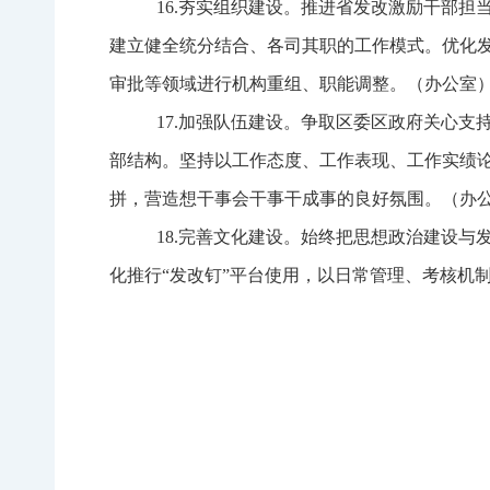
16.
夯实组织建设。
推进
省发改激励干部担
建立健全
统分结合、各司其职的工作模式。
优化
审批等领域进行机构重组、职能调整。
（办公室
17.
加强队伍建设。
争取区委区政府关心支
部
结构
。坚持以工作态度、工作表现、工作实绩
拼，营造想干事会干事干成事的良好氛围。
（办
18.
完善文化建设。
始终把思想政治建设与
化推行“发改钉”平台使用，
以
日常管理、考核机制