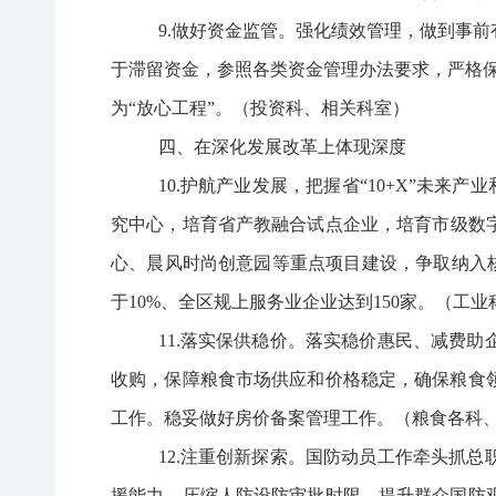
9.
做好资金监管。
强化绩效管理，做到事前
于滞留资金，参照各类资金管理办法要求，严格
为
“放心工程”
。
（投资科、相关科室）
四、在深化发展改革上体现深度
10.
护航产业发展，
把握省
“
10+X
”
未来产业
究中心
，
培育省产教融合试点企业
，
培育市级数
心、晨风时尚创意园等
重点
项目建设，争取纳入
于10%、全区规上服务业企业达到150家。
（工业
11.
落实保供稳价。
落实
稳价惠民、减费助
收购，保障粮食市场供应和价格稳定，确保粮食
工作。稳妥做好房价备案管理工作。（粮食各科
12.
注重创新探索。
国防动员工作牵头抓总
援能力，压缩人防设防审批时限
，提升群众国防