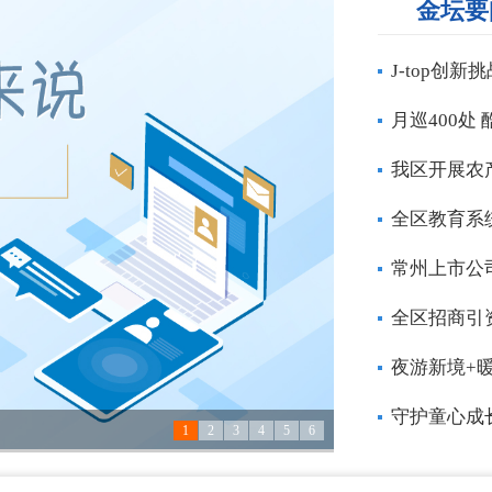
金坛要
J-top创
月巡400处
我区开展农
全区教育系
常州上市公
全区招商引
夜游新境+
守护童心成
1
2
3
4
5
6