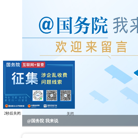
1
秒后关闭
关闭
2023年度国务院推动高质量发展综合督查问题线索征集
@国务院 我来说
重要政策举措及实施效果
全区教育系统暑期书记、校园长管理能力提升培训班开班
全区“项目日”会议暨区党政联席（扩大）会议召开
区领导开展高温走访慰问活动
null