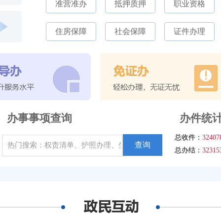
准营准办
抵押质押
职业资格
住房保障
社会保障
证件办理
办事事项查询
办件统
总收件：
32407
查询
总办结：
32315