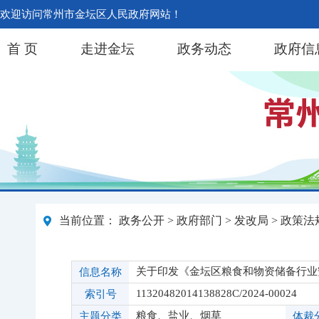
欢迎访问常州市金坛区人民政府网站！
首 页
走进金坛
政务动态
政府信
当前位置：
政务公开
>
政府部门
>
发改局
>
政策法
关于印发《金坛区粮食和物资储备行业安全
信息名称
11320482014138828C/2024-00024
索引号
粮食、盐业、烟草
主题分类
体裁