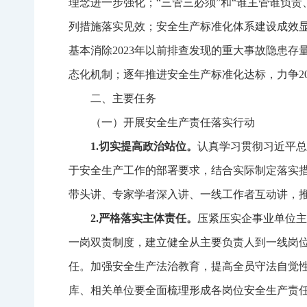
理念进一步强化；
“
三管三必须
”
和
“
谁主管谁负责
列措施落实见效；安全生产标准化体系建设成效
基本消除
2023
年以前排查发现的重大事故隐患存
态化机制；逐年推进安全生产标准化达标，力争
2
二、主要任务
（一）开展安全生产责任落实行动
1.
切实提高政治站位。
认真学习贯彻习近平总
于安全生产工作的部署要求，结合实际制定落实
带头讲、专家学者深入讲、一线工作者互动讲，
2.
严格落实主体责任。
压紧压实企事业单位主
一岗双责制度，建立健全从主要负责人到一线岗
任。加强安全生产法治教育，提高全员守法自觉
库、相关单位要全面梳理形成各岗位安全生产责