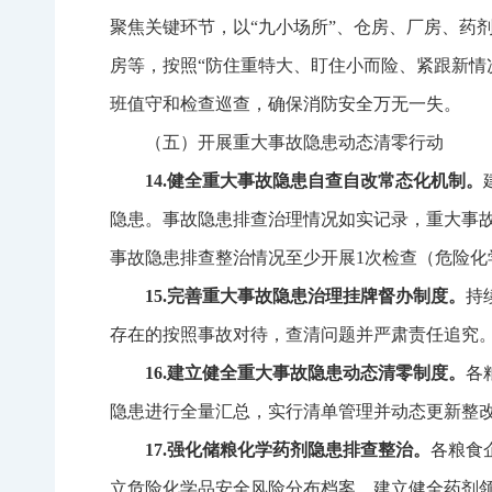
聚焦关键环节，以“九小场所”、仓房、厂房、药
房等，按照“防住重特大、盯住小而险、紧跟新情
班值守和检查巡查，确保消防安全万无一失。
（五）开展重大事故隐患动态清零行动
14.
健全重大事故隐患自查自改常态化机制。
隐患。事故隐患排查治理情况如实记录，重大事
事故隐患排查整治情况至少开展
1
次检查（危险化
15.
完善重大事故隐患治理挂牌督办制度。
持
存在的按照事故对待，查清问题并严肃责任追究
16.
建立健全重大事故隐患动态清零制度。
各
隐患进行全量汇总，实行清单管理并动态更新整
17.
强化储粮化学药剂隐患排查整治。
各粮食
立危险化学品安全风险分布档案，建立健全药剂