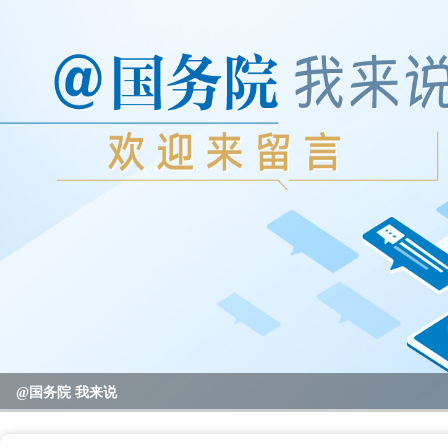
2023年度国务院推动高质量发展综合督查问题线索征集
@国务院 我来说
重要政策举措及实施效果
全区教育系统暑期书记、校园长管理能力提升培训班开班
全区“项目日”会议暨区党政联席（扩大）会议召开
区领导开展高温走访慰问活动
null