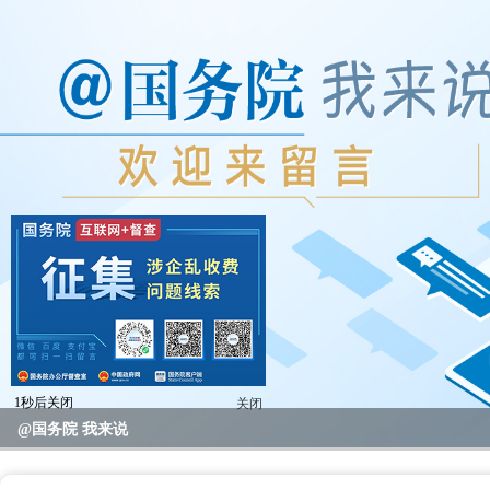
2023年度国务院推动高质量发展综合督查问题线索征集
@国务院 我来说
重要政策举措及实施效果
全区教育系统暑期书记、校园长管理能力提升培训班开班
全区“项目日”会议暨区党政联席（扩大）会议召开
区领导开展高温走访慰问活动
null