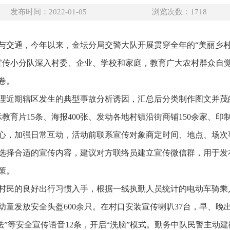
发布时间：2022-01-05
浏览次数：
1718
与交通，今年以来，金坛分局交警大队开展贯穿全年的“美丽乡村
宣传小分队深入村委、企业、学校和家庭，教育广大农村群众自
卷。
理近期辖区发生的典型事故分析诱因，汇总后分类制作图文并茂
教育片15条、海报400张、发动各地村镇沿街商铺150余家、印制
心，加强日常互动，活动前联系宣传对象商定时间、地点、场次
选择合适的宣传内容，建议对方联络员建立宣传微信群，用于发
策。
村民的良好出行习惯入手，根据一线执勤人员统计的电动车骑乘
幼童发放安全头盔600余只。在村口安装宣传喇叭37台，早、晚
守法”等安全宣传语音12条，开启“洗脑”模式。勤务中队民警主