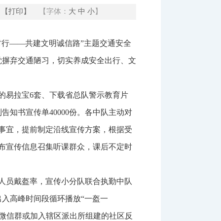
【打印】
【字体：
大
中
小
】
行——共建文明诚信路”主题交通安全
觉摒弃交通陋习，切实养成安全出行、文
的易拉宝6套、下载省总队警示教育片
告知书宣传单40000份。各中队主动对
事宜，提前制定沿线宣传方案，根据受
布宣传信息召集听课群众，课后不定时
人员戴盔率，宣传小分队联合执勤中队
出入高峰时间段循环播放“一盔一
动建微信群或加入辖区派出所组建的社区反