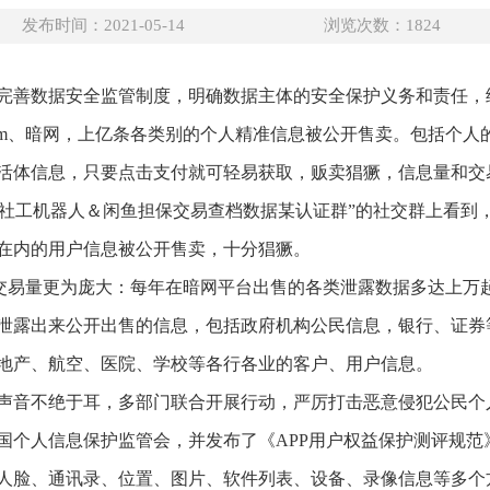
发布时间：2021-05-14
浏览次数：
1824
完善数据安全监管制度，明确数据主体的安全保护义务和责任，
gram、暗网，上亿条各类别的个人精准信息被公开售卖。包括个
活体信息，只要点击支付就可轻易获取，贩卖猖獗，信息量和交
个名为“社工机器人＆闲鱼担保交易查档数据某认证群”的社交群上看
在内的用户信息被公开售卖，十分猖獗。
的数据交易量更为庞大：每年在暗网平台出售的各类泄露数据多达上
泄露出来公开出售的信息，包括政府机构公民信息，银行、证券
地产、航空、医院、学校等各行各业的客户、用户信息。
声音不绝于耳，多部门联合开展行动，严厉打击恶意侵犯公民个
国个人信息保护监管会，并发布了《APP用户权益保护测评规范
人脸、通讯录、位置、图片、软件列表、设备、录像信息等多个