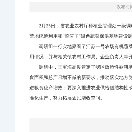
发布时间：
2月25日，省农业农村厅种植业管理处一级
荒地统筹利用和“菜篮子”绿色蔬菜保供基地建设
调研组一行实地察看了江苏一号农场有机蔬
用情况，并与相关镇农村工作局、企业负责人等
调研中，王宝海高度肯定了我区政策性歇耕地
食面积和总产只增不减的新要求，推动落实地方党
进粮食稳产增效；要深入推进农业供给侧结构性
准化生产，努力拓展农民增收空间。