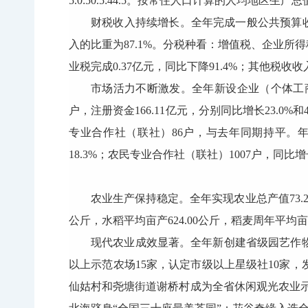
5.0:50.5:44.5。按常住人口计算的人均地区生产
财税收入持续增长。全年完成一般公共预算收入51
入的比重为87.1%。分税种看：增值税、企业所得税、个
业税完成0.37亿元，同比下降91.4%；其他税收收入
市场活力不断激发。全年新设企业（个体工商户）7
户，注册资金166.11亿元，分别同比增长23.0%和
专业合作社（联社）86户，与去年同期持平。年末登
18.3%；农民专业合作社（联社）1007户，同比
农业生产保持稳定。全年实现农业总产值73.29
公斤，水稻平均亩产624.00公斤，稻麦周年平均亩
现代农业成效显著。全年新创建省级园艺作物
以上示范农场15家，认定市级以上星级社10家
仙姑村和尧塘街道谢桥村成为全省休闲观光农业