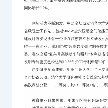
8.7%和21.4%；全年各类保险理赔和给付支出6.
同比增长9.7%。
创新活力不断激发。中盐金坛成立清华大学
省级院士工作站，首期50MW盐穴压缩空气储能
建设计划类龙头骨干企业在江苏设立独立研发机构
唯一一家企业。盛利维尔“超高强度钢丝制备技
奖。赛尔交通“复兴号高铁动车前照灯”专利获
发明专利密度已经达到10.56件;PCT专利申请1
产学研屡见新成效。组织兰州大学、兰州交
合作协议50项。清华大学研究生社会实践金坛基
实践课题分获一、二等奖，其中一等奖1名，二等
教育事业硕果累累。年末全区拥有各级各类学校1