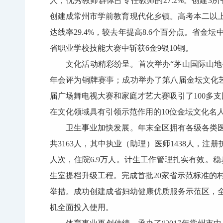
人，优秀教师群体占专任教师的27.2%。创建
创建成常州市学前教育现代化乡镇。高考本二以上达线
达线率29.4%，较去年提高8.6个百分点。省金
省职业学校技能大赛中斩获6金9银10铜。
文化活动精彩纷呈。首次举办“茅山国际山地
年会评为铜牌赛事；成功举办了第八届金坛文化
届广场舞电视大赛和家庭才艺大赛吸引了100多支
在文化领域具有引领示范作用的10位金坛文化名
卫生事业加快发展。年末全区拥有各级各类医疗
共3163人，其中执业（助理）医师1438人，注册
人次，住院6.9万人。计生工作管理扎实有效。稳步
生室提档升级工程。完成首批20家省示范标准的
举措。成功创建成省妇幼健康优质服务示范区，全
机全面投入使用。