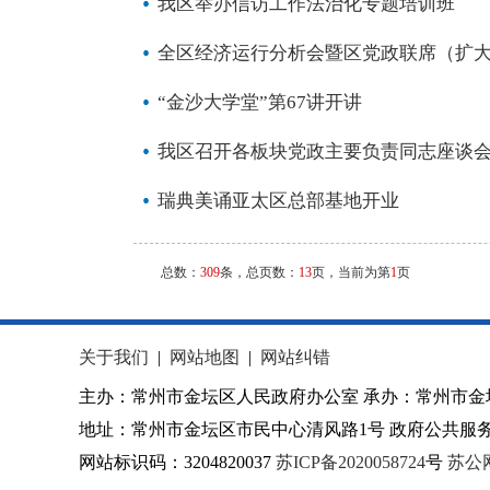
我区举办信访工作法治化专题培训班
全区经济运行分析会暨区党政联席（扩
“金沙大学堂”第67讲开讲
我区召开各板块党政主要负责同志座谈
瑞典美诵亚太区总部基地开业
总数：
309
条，总页数：
13
页，当前为第
1
页
关于我们
|
网站地图
|
网站纠错
主办：常州市金坛区人民政府办公室 承办：常州市金
地址：常州市金坛区市民中心清风路1号 政府公共服务热
网站标识码：3204820037
苏ICP备2020058724
号
苏公网