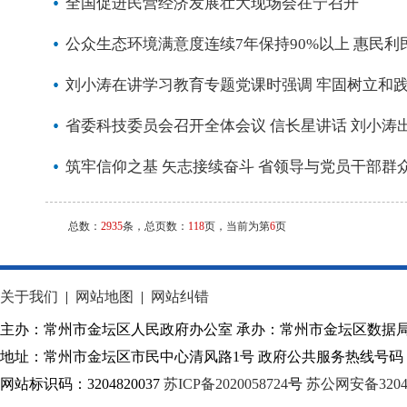
全国促进民营经济发展壮大现场会在宁召开
公众生态环境满意度连续7年保持90%以上 惠民
刘小涛在讲学习教育专题党课时强调 牢固树立和
省委科技委员会召开全体会议 信长星讲话 刘小涛
筑牢信仰之基 矢志接续奋斗 省领导与党员干部群
总数：
2935
条，总页数：
118
页，当前为第
6
页
关于我们
|
网站地图
|
网站纠错
主办：常州市金坛区人民政府办公室 承办：常州市金坛区数据
地址：常州市金坛区市民中心清风路1号 政府公共服务热线号码：1
网站标识码：3204820037
苏ICP备2020058724
号
苏公网安备32040