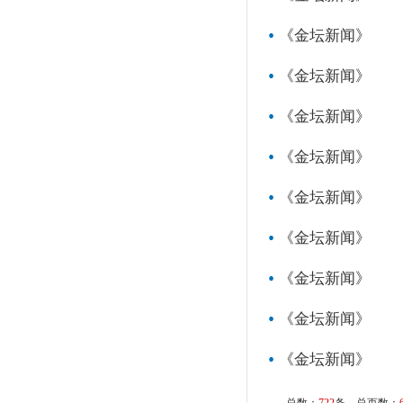
《金坛新闻》
《金坛新闻》
《金坛新闻》
《金坛新闻》
《金坛新闻》
《金坛新闻》
《金坛新闻》
《金坛新闻》
《金坛新闻》