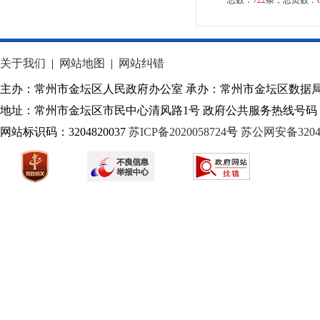
总数：
722
条，总页数：
关于我们
|
网站地图
|
网站纠错
主办：常州市金坛区人民政府办公室 承办：常州市金坛区数据
地址：常州市金坛区市民中心清风路1号 政府公共服务热线号码：1
网站标识码：3204820037
苏ICP备2020058724
号
苏公网安备32040