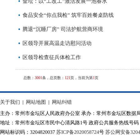
金坛：以“工改工”激活发展一池春水
食品安全“你点我检” 筑牢百姓餐桌防线
腾退“沉睡厂房” 司法护航营商环境
区领导开展高温走访慰问活动
区领导检查征兵体检工作
总数：
3001
条，总页数：
121
页，当前为第
1
页
关于我们
|
网站地图
|
网站纠错
主办：常州市金坛区人民政府办公室 承办：常州市金坛区数据
地址：常州市金坛区市民中心清风路1号 政府公共服务热线号码：1
网站标识码：3204820037
苏ICP备2020058724
号
苏公网安备32040