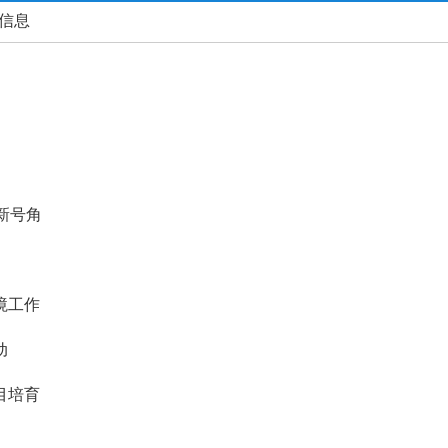
态信息
新号角
境工作
动
目培育