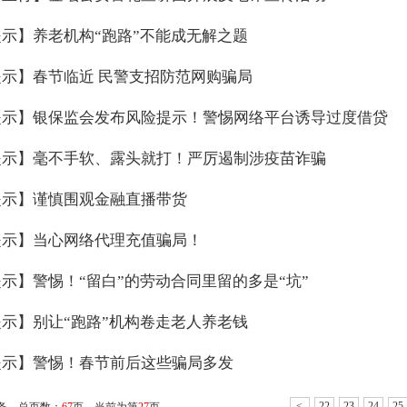
示】养老机构“跑路”不能成无解之题
示】春节临近 民警支招防范网购骗局
提示】银保监会发布风险提示！警惕网络平台诱导过度借贷
提示】毫不手软、露头就打！严厉遏制涉疫苗诈骗
提示】谨慎围观金融直播带货
提示】当心网络代理充值骗局！
示】警惕！“留白”的劳动合同里留的多是“坑”
示】别让“跑路”机构卷走老人养老钱
提示】警惕！春节前后这些骗局多发
<
22
23
24
25