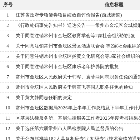
序号
信息标题
1
江苏省政府专项债券项目绩效自评价报告(西城街道)
2
《行政处罚事先告知书》送达公告——常州市金坛区金城婚
3
关于同意注销常州市金坛区教育学会等2家社会组织的批复
4
关于同意注销常州市金坛区景区酒店联合会 等2家社会组织
5
关于同意注销常州市金坛区炎黄文化研究会等3家社会组织
6
关于同意注销常州市金坛区康乐老年护养院的批复
7
常州市金坛区人民政府关于韩晔、袁菲两同志职务任免的通
8
常州市金坛区人民政府关于韩寅飞等同志职务任免的通知
9
关于黄文静同志任职的决定
10
常州市金坛区数据局2026年上半年工作总结及下半年工作计
11
区基层法律服务所、基层法律服务工作者2025年度考核结果
12
关于选任第六届常州市人民检察院人民监督员的公告
13
关于公布赵祥等182人具备相应专业 初级专业技术资格的通