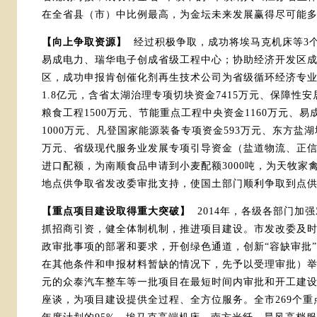
在全省县（市）中比例最高，为金坛未来发展赢得尽可能
【向上争取资源】
经过积极争取，成功将埃马克机床等3个
易成电力、瑞华电子创成省级工程中心；协助经济开发区
区，成功申报肯创催化剂再生技术公司为省级循环经济专业
1.8亿元，含省太湖治理专项切块资金7415万元、保障性安
粮食工程1500万元、节能重点工程中央资金1160万元、
1000万元、凡登国家能源装备专项资金593万元、东方盐湖
万元、省级现代服务业发展专项引导资金（盐道物流、正信
进口配额，为南顺食品申请到小麦配额3000吨，为天牧家禽
地点供争取省发改委审批支持，使国土部门顺利争取到点供土
【重点项目建设取得重大突破】
2014年，各级各部门加
抓招商引资，健全体制机制，推进项目建设。市发改委及
政审批事项的部署和要求，开创绿色通道，创新“容缺审批”
在其他条件和申报材料暂缺的情况下，先予以受理审批）举
元的众泰汽车整车等一批项目在最短时间内审批和开工建
座谈，为项目建设提供全过程、全方位服务。全市269个重点