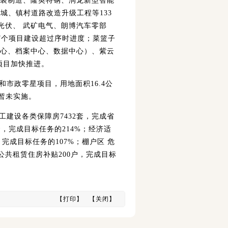
服装制造、隆英特钢、润龙新型智能
城、镇村道路改造升级工程等133
光伏、 武矿电气、朗博汽车零部
7个项目建设超过序时进度；菜篮子
中心、档案中心、数据中心）、紫云
项目加快推进。
和市政零星项目，用地面积16.4公
整暂未实施。
开工建设各类保障房7432套，完成省
套，完成目标任务的214%；经济适
，完成目标任务的107%；棚户区 危
放公共租赁住房补贴200户，完成目标
【
打印
】 【
关闭
】