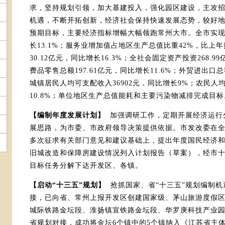
求，坚持规划引领，加大基建投入，强化园区建设，主攻
机遇，不断开拓创新，经济社会保持快速发展态势，较好地
预期目标，主要经济指标增幅大幅领跑常州大市。全市实现地
长13.1%；服务业增加值占地区生产总值比重42%，比上年
30.12亿元，同比增长16.3%；全社会固定资产投资268.9
费品零售总额197.61亿元，同比增长11.6%；外贸进出口总
城镇居民人均可支配收入36902元，同比增长9%；农民人均
10.8%；单位地区生产总值能耗和主要污染物减排完成目标
【编制年度发展计划】
加强调研工作，定期开展经济运行
展思路，为市委、市政府领导决策提供依据。市发改委在
多次征求有关部门意见和建议基础上，提出年度国民经济和
旧城改造和保障房建设情况列入计划报告（草案），经市
目标任务分解下达开发区、各镇。
【启动“十三五”规划】
抢抓国家、省“十三五”规划编制
接，已向省、常州上报开发区创建国家级、茅山旅游度假区
城际铁路金坛段、淮扬镇宣铁路金坛段、华罗庚科技产业园
省规划对接，成功将金坛6个镇中的5个镇纳入《江苏省主