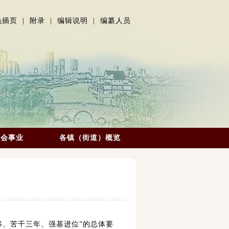
色插页
|
附录
|
编辑说明
|
编纂人员
社会事业
各镇（街道）概览
南移、苦干三年、强基进位”的总体要