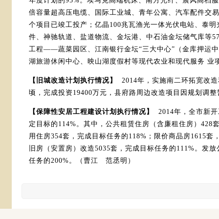
年度计划的95%。埃马克高端机床、南方光纤、晨风高档
倍容量超高压电缆、国际工业城、青年公寓、汽车配件交易
个项目已竣工投产；亿晶100兆瓦渔光一体光伏电站、泰明
件、神驰轨道、盐道物流、金坛港、中石油金坛储气库等5
工程——蔬菜园区、江南银行金坛“三大中心”（金库押运
湖旅游休闲中心、映山湖度假村等现代农业和现代服务 业
【旧城改造计划执行情况】
2014年，实施南二环拓宽改造
顷，完成投资19400万元，县府路周边改造项目因规划调
【保障性安居工程建设计划执行情况】
2014年，全市新
定目标的114%。其中，公共租赁住房（含廉租住房）428
用住房354套，完成目标任务的118%；限价商品房1615套
旧房（安置房）改造5035套，完成目标任务的111%。发
任务的200%。（曹江 范丞明）