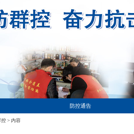
防控通告
群控
> 内容