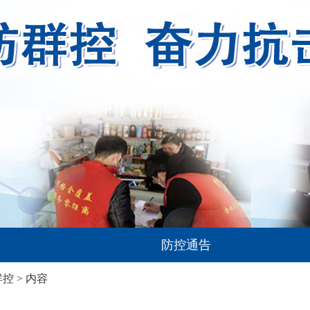
防控通告
群控
> 内容