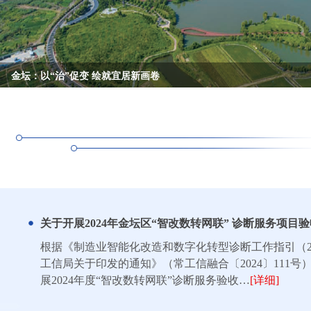
金坛：以“治”促变 绘就宜居新画卷
null
构建“1+5+X”产业链 创建生命科学之城
我区20家企业入选江苏省先进级智能工厂
专家领航·链动新生”2025合成生物产业生态
常州市首届宠物产业创新创业大赛举行
江苏省广播电视总台与常州金坛启动战略合作
null
null
null
null
null
关于开展2024年金坛区“智改数转网联” 诊断服务项目
根据《制造业智能化改造和数字化转型诊断工作指引（2
工信局关于印发的通知》（常工信融合〔2024〕111号
展2024年度“智改数转网联”诊断服务验收…
[详细]